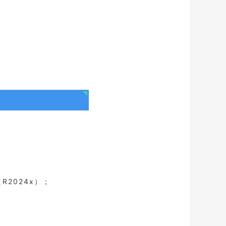
。
R2024x）；